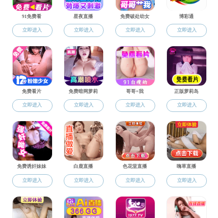
本科专业介绍
研究生招生
招生宣传片
3
月
工作
“
一
就业工作
责人、
李
并就“
展情况