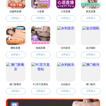
研和求
院
导、精
业的交
强化学
学
作责任
作的重
实进度
面。