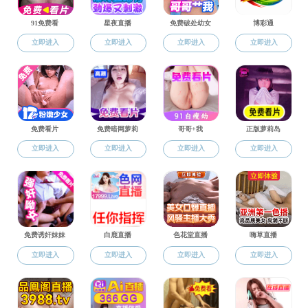
皇冠
本科生教育
研究生教育
学院
皇冠博
皇冠博
中国
校企协