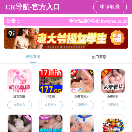
皇冠博彩
皇冠博彩
皇冠博彩概况
师资队伍
教学动态