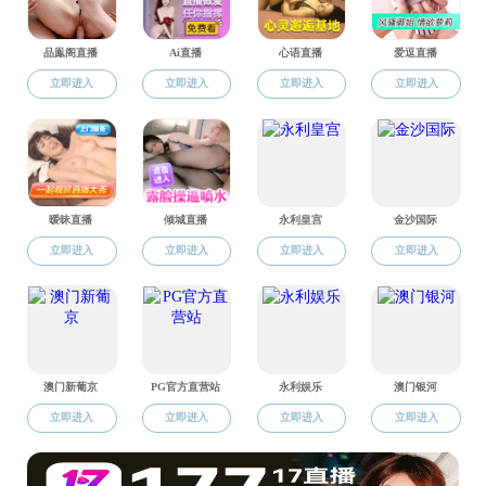
重庆
皇冠博
邹显
学院
地 址：重庆市沙坪坝区大学城中路37号 ， 致用楼
邮 编：401331 院 办： 023-65910275